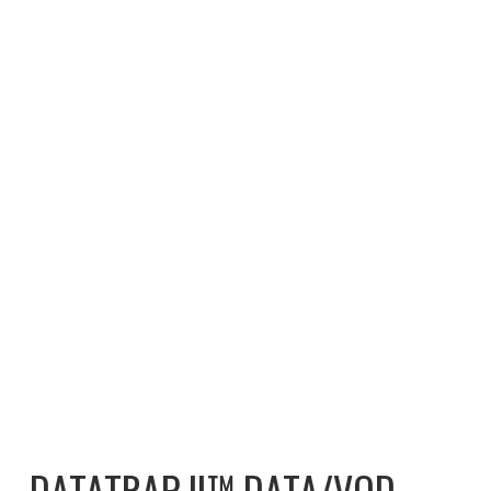
DATATRAP II™ DATA/VOD