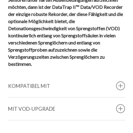
möchten, dann ist der DataTrap II™ Data/VOD Recorder
der einzige robuste Rekorder, der diese Fähigkeit und die
optionale Möglichkeit bietet, die
Detonationsgeschwindigkeit von Sprengstoffen (VOD)
kontinuierlich entlang von Sprengstoffsäulen in vielen
verschiedenen Sprenglöchern und entlang von
Sprengstoffproben aufzuzeichnen sowie die
Verzögerungszeiten zwischen Sprenglöchern zu
bestimmen.
KOMPATIBEL MIT
FREE FIELD BLAST PRESSURE PENCIL PROBE
MIT VOD-UPGRADE
UNDERWATER PRESSURE SENSOR
VOD PROBECABLE "GRÜN"™ (1000 m)
TRIAXIAL ACCELEROMETER