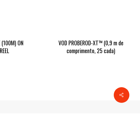
 (100M) ON
VOD PROBEROD-XT™ (0,9 m de
REEL
comprimento, 25 cada)
Compart
Próximo Projeto