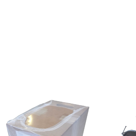
58C/U
COAXIAL
CABLE
(300
M)
IN
PULL-
BOX
C/W
MALE
BNC