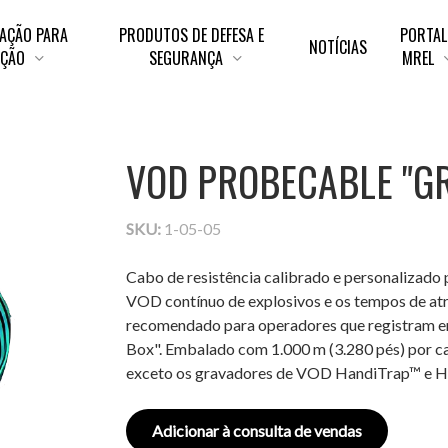
AÇÃO PARA
PRODUTOS DE DEFESA E
PORTAL
NOTÍCIAS
AÇÃO
SEGURANÇA
MREL
VOD PROBECABLE "GR
SKU:
1-05-05
Cabo de resistência calibrado e personalizado
VOD contínuo de explosivos e os tempos de 
recomendado para operadores que registram em 
Box". Embalado com 1.000 m (3.280 pés) por 
exceto os gravadores de VOD HandiTrap™ e Ha
Adicionar à consulta de vendas