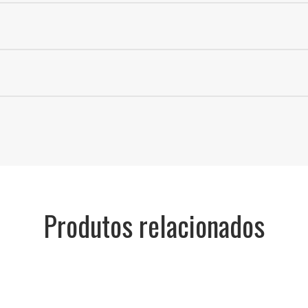
tato conosco:
tato conosco:
Produtos relacionados
RG-
RG-