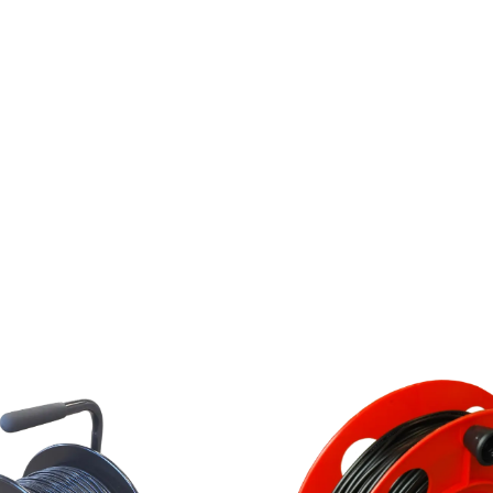
58C/U
58C/U
COAXIAL
COAXI
CABLE
CABLE
(300
(100M)
M)
ON
ON
LIGHT
HEAVY-
DUTY
DUTY
CABLE
CABLE
REEL
REEL