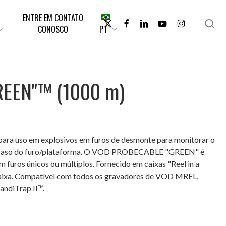
ENTRE EM CONTATO
X-
FACEBOOK
LINKEDIN
YOUTUBE
INSTAGRAM
pe
CONOSCO
PT
TWITTER
EEN"™ (1000 m)
 para uso em explosivos em furos de desmonte para monitorar o
atraso do furo/plataforma. O VOD PROBECABLE "GREEN" é
furos únicos ou múltiplos. Fornecido em caixas "Reel in a
caixa. Compatível com todos os gravadores de VOD MREL,
ndiTrap II™.