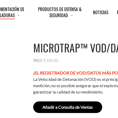
UMENTACIÓN DE
PRODUCTOS DE DEFENSA &
NOTICIAS
LADURAS
SEGURIDAD
MICROTRAP™ VOD/D
er
odelo
SKU:
1-03-01
n
antalla
ompleta
uardar
¡EL REGISTRADOR DE VOD/DATOS MÁS P
magen
el
La Velocidad de Detonación (VOD) es el princip
odelo
medición, no es posible asegurar que el explosi
garantizar la calidad de su rendimiento.
Añadir a Consulta de Ventas