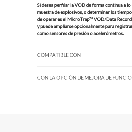
Si desea perfilar la VOD de forma continua a lo
muestra de explosivos, o determinar los tiempos 
de operar es el MicroTrap™ VOD/Data Recorder.
y puede ampliarse opcionalmente para registrar 
como sensores de presión o acelerómetros.
COMPATIBLE CON
VOD PROBECABLE "VERDE"™ (1000 m)
CON LA OPCIÓN DE MEJORA DE FUNCI
VOD PROBECABLE-LR "AZUL"™ (1000 m)
SENSORES TIPO LÁPIZ PARA MEDIR PRES
VOD PROBECABLE-K "KEVLAR"™ (1000 m)
SENSORES DE PRESIÓN SUBACUÁTICO
VOD PROBECABLE-HT™ (30 m de longitud, 12
ACELERÓMETROS TRIAXIALES