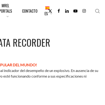
MREL
X-
FACEBOOK
LINKEDIN
YOUTUBE
INSTAGRAM
bu
PORTALS
CONTACTO
ES
en
TWITTER
ATA RECORDER
OPULAR DEL MUNDO!
al indicador del desempeño de un explosivo. En ausencia de su
vo esté funcionando conforme a sus especificaciones ni