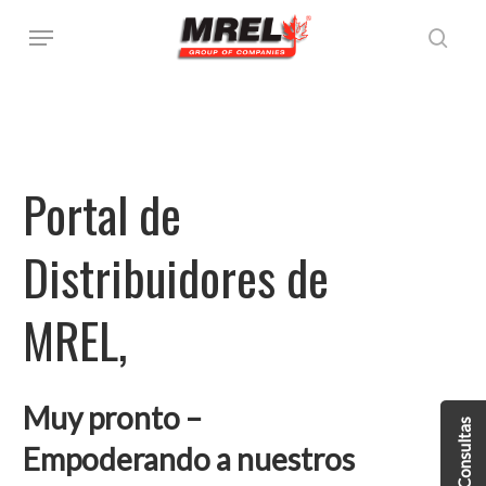
Ir
Menú
al
busque en
contenido
principal
Portal
de
Distribuidores
de
MREL,
Muy pronto –
Lista de Consultas
Empoderando a nuestros