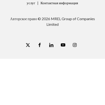
услуг
|
Контактная информация
Авторское право ©
2026
MREL Group of Companies
Limited
x-
facebook
linkedin
youtube
instagram
Артикул: 2909990847
twitter
Внешнее зарядное устройство 100-240 В/50-60 Гц, 12
В
Компактное внешнее зарядное устройство для зарядки
никель-металлогидридных аккумуляторов