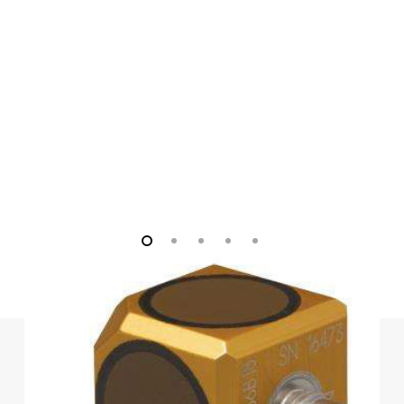
Environmental
±68600
Overload Limit (Shock)
±7000 g pk
m/s² pk
Temperature Range
-65 to +250
-54 to
(Operating) [3]
°F
+121 °C
Temperature Response [2]
See Graph
See Graph
[3]
%/°F
%/°F
0.01 (m/s²)/
Base Strain Sensitivity [2]
0.001 g/µε
µε
Electrical
20 to 30
20 to 30
Excitation Voltage
VDC
VDC