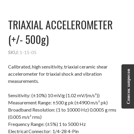
TRIAXIAL ACCELEROMETER
(+/- 500g)
SKU:
1-15-05
Calibrated, high sensitivity, triaxial ceramic shear
Список запросов
accelerometer for triaxial shock and vibration
measurements.
Sensitivity: (±10%) 10 mV/g (1.02 mV/(m/s²))
Measurement Range: ±500 g pk (±4900 m/s² pk)
Broadband Resolution: (1 to 10000 Hz) 0.0005 g rms
(0.005 m/s² rms)
Frequency Range: (±5%) 1 to 5000 Hz
Electrical Connector: 1/4-28 4-Pin