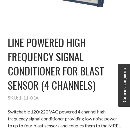
LINE POWERED HIGH
FREQUENCY SIGNAL
CONDITIONER FOR BLAST
Список запросов
SENSOR (4 CHANNELS)
SKU:
1-11-03A
Switchable 120/220 VAC powered 4 channel high
frequency signal conditioner providing low noise power
to up to four blast sensors and couples them to the MREL