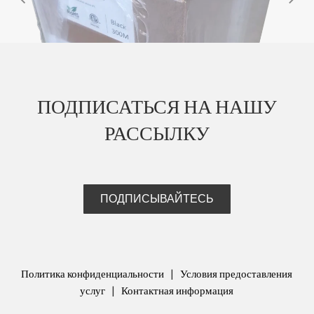
power
adaptor)
Power
Required
DC Power
DC Power
(direct input to
ПОДПИСАТЬСЯ НА НАШУ
unit)
РАССЫЛКУ
AC Power (47
100 to 240 VAC
100 to 240 VAC
to 63 Hz)
AC Power
≤0.7 Amps
≤0.7 Amps
ПОДПИСЫВАЙТЕСЬ
DC Power
<0.25 Amps
<0.25 Amps
DC Power
+32 to 38 VDC
+32 to 38 VDC
Политика конфиденциальности
|
Условия предоставления
Excitation
услуг
|
Контактная информация
Voltage (±1
+26 VDC
+26 VDC