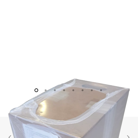
kHz)
DUTY
CABLE
Cross Talk
-72 dB
-72 dB
REEL
(maximum)
Fault/Bias
Monitor/Meter
Open/Short/Overload
Open/Short/Overloa
(LED)
Environmental
Temperature
Range
+32 to +120 °F
0 to +50 °C
(Operating)
Electrical
Power
Required (for
supplied AC
AC Power
AC Power