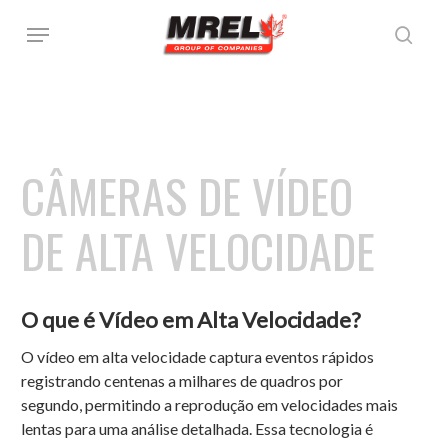
Pular
Menu
para
pesq
o
conteúdo
principal
CÂMERAS
DE
VÍDEO
DE
ALTA
VELOCIDADE
O que é Vídeo em Alta Velocidade?
O
vídeo
em
alta
velocidade
captura
eventos
rápidos
registrando
centenas
a
milhares
de
quadros
por
segundo,
permitindo
a
reprodução
em
velocidades
mais
lentas
para
uma
análise
detalhada.
Essa
tecnologia
é