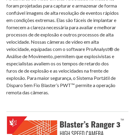
foram
projetadas
para
capturar
e
armazenar
de
forma
confiável
imagens
de
alta
resolução
de
eventos
rápidos
em
condições
extremas.
Elas
são
fáceis
de
implantar
e
fornecem
a
clareza
necessária
para
avaliar
e
melhorar
processos
de
de explosão
e
outros
processos
de
alta
velocidade.
Nossas
câmeras
de
vídeo
em
alta
velocidade,
equipadas
com
o
software
ProAnalyst®
de
Análise
de
Movimento,
permitem
que
explosivistas
e
especialistas
avaliem
os
os tempos
de
retardo
dos
furos
de
de explosão
e
as
velocidades
na
frente
de
explosão.
Para
maior
segurança,
o
Sistema
Portátil
de
Disparo
Sem
Fio
Blaster’s
PWT™
permite
a
operação
remota
das
câmeras.