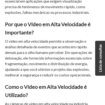
essencial
em
aplicações
que
exigem
visualização
precisa
de
fenômenos
de
movimento
rápido,
como
explosões,
falhas
mecânicas
ou
processos
industriais.
Por que o Vídeo em Alta Velocidade é
Importante?
O
vídeo
em
alta
velocidade
permite
a
observação
e
Lista de consultas
análise
detalhada
de
eventos
que
acontecem
rápido
demais
para
o
olho
humano
perceber.
Em
operações
de
detonação,
ele
fornecido
informações
essenciais
sobre
fragmentação,
movimento
e
distribuição
de
energia,
ajudando
a
que você otimize
o
projeto
das
explosões,
melhorar
a
segurança
e
reduzir
os
custos
operacionais.
Como o Vídeo em Alta Velocidade é
Utilizado?
As
câmeras
de
vídeo
em
alta
velocidade
na
indústria,