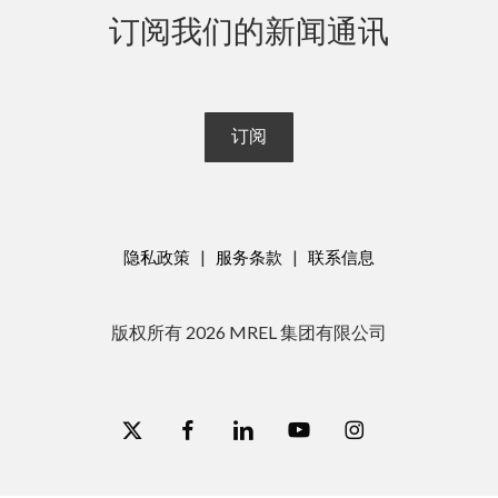
订阅我们的新闻通讯
可根据技术进步进行修改。
订阅
项目编号 8702310101
用于 VMC1/VMW1 扶手的带子
扶手上的带子可在操作时更好地固定探测器
隐私政策
|
服务条款
|
联系信息
版权所有
2026
MREL 集团有限公司
项目编号 2909990847
x-
脸
链
视
图
外置电池充电器 100-240V/50-60Hz，12V
twitter
书
接
频
集
用于为镍氢可充电电池充电的紧凑型外置电池充电器