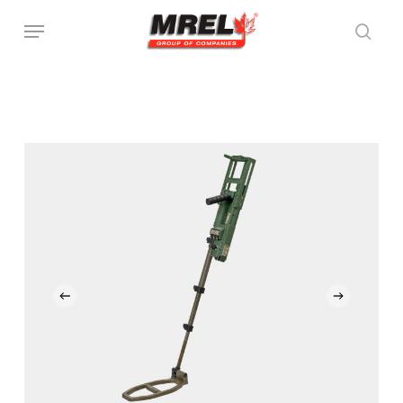
跳
菜单
至
搜索
主
要
内
容