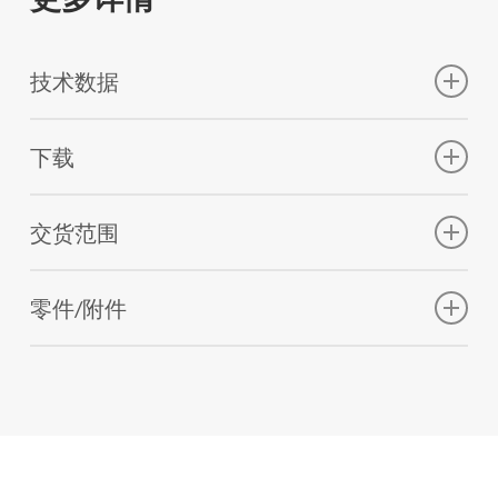
技术数据
传感器
下载
主动式搜索线圈
32.9 x 13.9 cm (12.95 x 5.47 in)
VMW1 – Compact Metal Detector (817.2 KB)
交货范围
警报信号
Visual (LED) / Audio
Basic package VMW1
| Item No. 2002520010
零件/附件
Metal Detector VMW1, Hard case, Headset, Carrying
防水型‌
strap, Arm strap, Test piece, Dummy connector headset, 3
IP68, 30 m
x Alkaline battery 1.5 V Baby LR14, Operation manual,
Field manual
尺寸
*
Folded detector
39.8 x 15 x 7 cm (15.66 x 5.9 x 2.75 in)