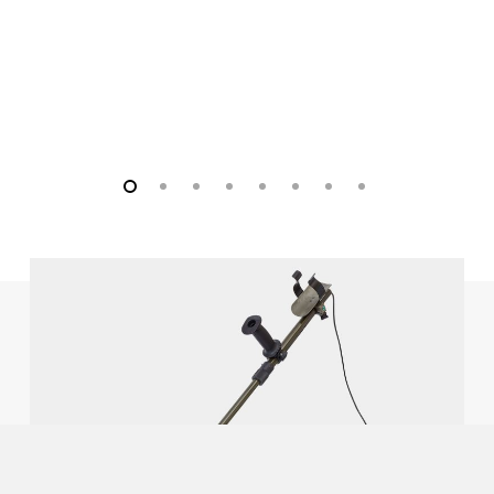
Detector with standard battery in water
0,9 kg (1,98 lbs)
项目编号 2909990571
耳机 VMC1/VMH3CS/VMXC1-1
基本包 - 盒装探测器，包括标准供货范围
轻巧的防水无磁耳罩式耳机，适合在嘈杂环境中使用
5,4 kg (11,90 lbs)
*公差 ± 10 %
一次性/充电电池
3 x Baby LR14 1.5 V alkaline battery – Standard
3 x Baby HR14 1.2 V NiMH rechargeable battery
一次性/充电电池工作时间*
项目编号 2909990751
Alkaline batteries: About 9 h
耳机适配器 6 极，第三代
NiMH rechargeable batteries (6,000 mAh): About 10 h
可将带有 3.5 毫米插孔的标准耳机连接到探测器上
*Ambient temperature of about 20 °C, LR14: Varta
Industrial, HR14: NiMH rechargeable batteries.